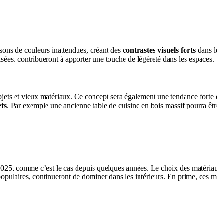
isons de couleurs inattendues, créant des
contrastes visuels forts
dans le
ylisées, contribueront à apporter une touche de légèreté dans les espaces.
es objets et vieux matériaux. Ce concept sera également une tendance for
ets
. Par exemple une ancienne table de cuisine en bois massif pourra être
025, comme c’est le cas depuis quelques années. Le choix des matériaux
populaires, continueront de dominer dans les intérieurs. En prime, ces mat