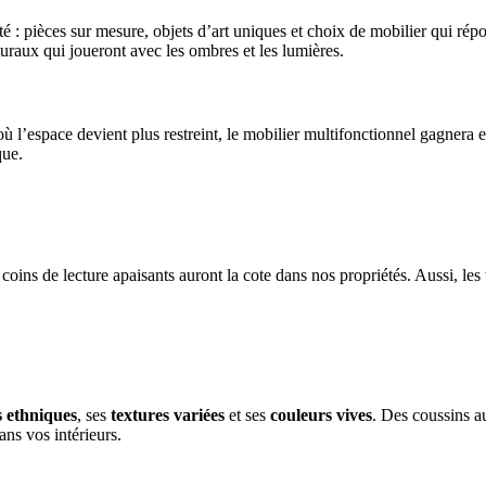
é : pièces sur mesure, objets d’art uniques et choix de mobilier qui ré
turaux qui joueront avec les ombres et les lumières.
ù l’espace devient plus restreint, le mobilier multifonctionnel gagnera 
que.
coins de lecture apaisants auront la cote dans nos propriétés. Aussi, les
s ethniques
, ses
textures variées
et ses
couleurs vives
. Des coussins a
ans vos intérieurs.