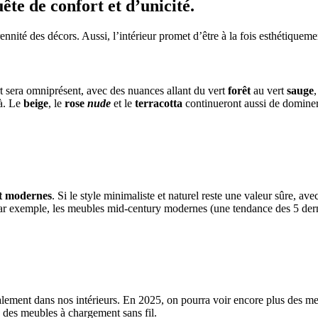
ête de confort et d’unicité.
ennité des décors. Aussi, l’intérieur promet d’être à la fois esthétiqueme
rt sera omniprésent, avec des nuances allant du vert
forêt
au vert
sauge
,
jà. Le
beige
, le
rose
nude
et le
terracotta
continueront aussi de dominer
et modernes
. Si le style minimaliste et naturel reste une valeur sûre, av
 Par exemple, les meubles mid-century modernes (une tendance des 5 derni
galement dans nos intérieurs. En 2025, on pourra voir encore plus des 
 des meubles à chargement sans fil.