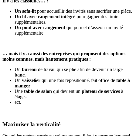
Il y a les classiques… :
Un sofa-lit
pour accueillir des invités sans sacrifier une pièce.
Un lit avec rangement intégré
pour gagner des tiroirs
supplémentaires.
Un pouf avec rangement
qui permet d’asseoir un invité
supplémentaire.
… mais il y a aussi des entreprises qui proposent des options
moins connues, mais hautement pratiques :
Un
bureau
de travail qui se plie afin de devenir un large
banc
.
Un
vaisselier
qui une fois repositionné, fait office de
table à
manger
Une
table de salon
qui devient un
plateau de services
à
étages.
ect.
Maximiser la verticalité
Quand les mètres carrés au sol manquent, il faut penser en hauteur!